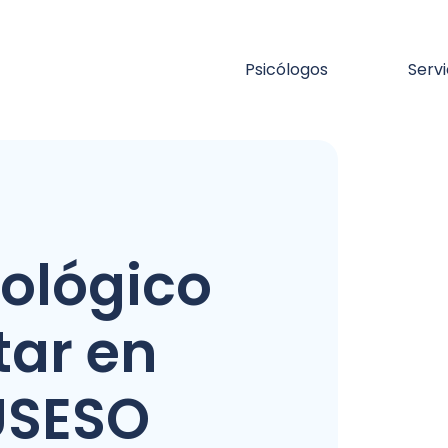
Psicólogos
Servi
cológico
tar en
USESO