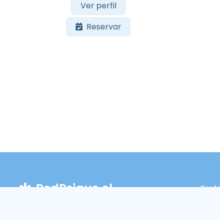
Ver perfil
Reservar
RedPsique.cl
Prof