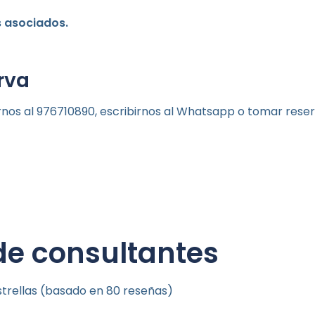
 asociados.
rva
rnos al 976710890, escribirnos al Whatsapp o tomar rese
de consultantes
strellas (basado en 80 reseñas)