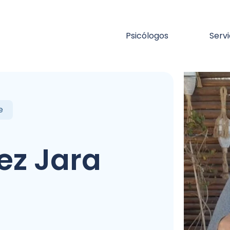
Psicólogos
Servi
e
ez Jara