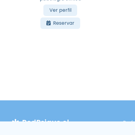
Ver perfil
Reservar
RedPsique.cl
Prof